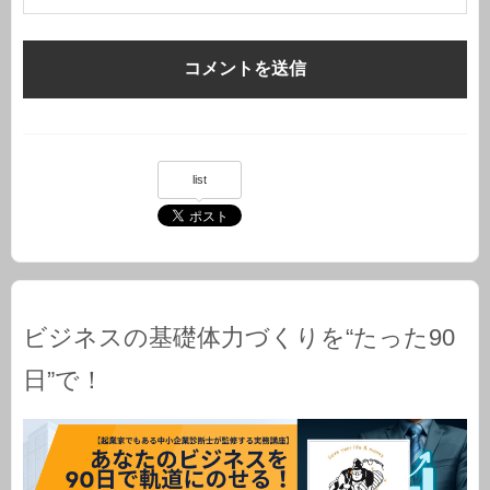
list
ビジネスの基礎体力づくりを“たった90
日”で！