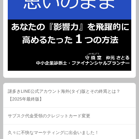
謎多きLINE公式アカウント海外(タイ)版とその終焉とは？
【2025年最終版】
サブスク代金受領のクレジットカード変更
久々に不快なマーケティングに出会いました！