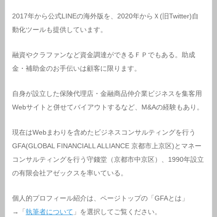
2017年から公式LINEの海外版を、2020年からＸ(旧Twitter)自
動化ツールも提供しています。
融資やクラファンなど資金調達ができるＦＰでもある。助成
金・補助金のお手伝いは顧客に限ります。
自身が設立した保険代理店・金融商品仲介業ビジネスを集客用
Webサイトと併せてバイアウトするなど、M&Aの経験もあり。
現在はWebまわりを含めたビジネスコンサルティングを行う
GFA(GLOBAL FINANCIALL ALLIANCE 京都市上京区)とマネー
コンサルティングを行う守錢堂（京都市中京区）、1990年設立
の有限会社アゼックスを率いている。
個人的プロフィール紹介は、ページトップの「GFAとは」
→「
執筆者について
」を選択してご覧ください。