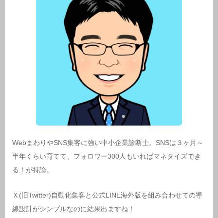
WebまわりやSNS集客に強い中小企業診断士。SNSは３ヶ月～
半年くらい育てて、フォロワー300人もいればマネタイズでき
る！が持論。
Ｘ(旧Twitter)自動化集客と公式LINE海外版を組み合わせての導
線設計がシンプルなのに結果出ますね！