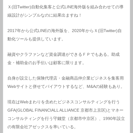
Ｘ(旧Twitter)自動化集客と公式LINE海外版を組み合わせての導
線設計がシンプルなのに結果出ますね！
2017年から公式LINEの海外版を、2020年からＸ(旧Twitter)自
動化ツールも提供しています。
融資やクラファンなど資金調達ができるＦＰでもある。助成
金・補助金のお手伝いは顧客に限ります。
自身が設立した保険代理店・金融商品仲介業ビジネスを集客用
Webサイトと併せてバイアウトするなど、M&Aの経験もあり。
現在はWebまわりを含めたビジネスコンサルティングを行う
GFA(GLOBAL FINANCIALL ALLIANCE 京都市上京区)とマネー
コンサルティングを行う守錢堂（京都市中京区）、1990年設立
の有限会社アゼックスを率いている。