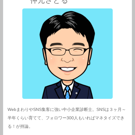
仲元さとる
WebまわりやSNS集客に強い中小企業診断士。SNSは３ヶ月～
半年くらい育てて、フォロワー300人もいればマネタイズでき
る！が持論。