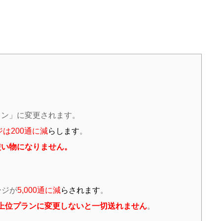
。
ラン」に変更されます。
は200通に減
らします
。
使い物になりません。
ージが
5,000通に減
らされます
。
ジは上位プランに変更しないと一切送れません
。