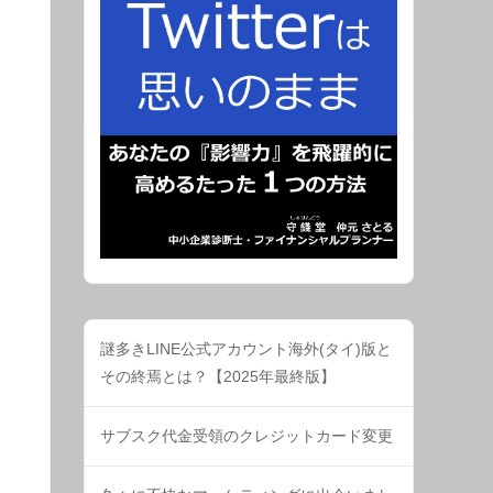
謎多きLINE公式アカウント海外(タイ)版と
その終焉とは？【2025年最終版】
サブスク代金受領のクレジットカード変更