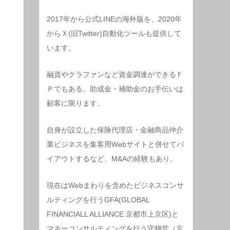
2017年から公式LINEの海外版を、2020年
からＸ(旧Twitter)自動化ツールも提供して
います。
融資やクラファンなど資金調達ができるＦ
Ｐでもある。助成金・補助金のお手伝いは
顧客に限ります。
自身が設立した保険代理店・金融商品仲介
業ビジネスを集客用Webサイトと併せてバ
イアウトするなど、M&Aの経験もあり。
現在はWebまわりを含めたビジネスコンサ
ルティングを行うGFA(GLOBAL
FINANCIALL ALLIANCE 京都市上京区)と
マネーコンサルティングを行う守錢堂（京