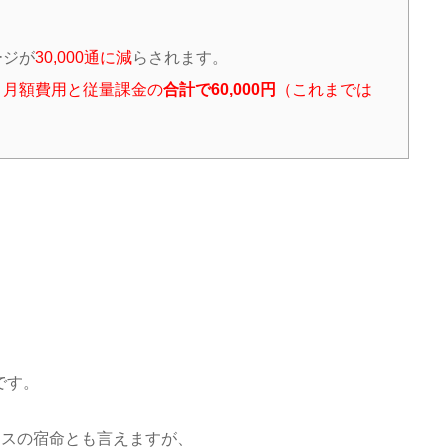
ージが
30,000通に減
らされます。
、月額費用と従量課金の
合計で60,000円
（これまでは
です。
ネスの宿命とも言えますが、