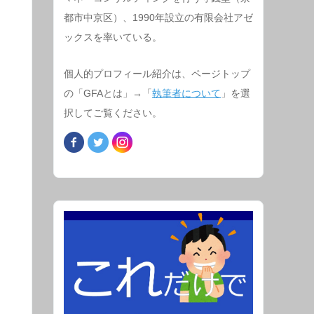
都市中京区）、1990年設立の有限会社アゼ
ックスを率いている。
個人的プロフィール紹介は、ページトップ
の「GFAとは」→「
執筆者について
」を選
択してご覧ください。