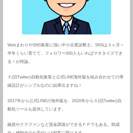
WebまわりやSNS集客に強い中小企業診断士。SNSは３ヶ月～
半年くらい育てて、フォロワー300人もいればマネタイズでき
る！が持論。
Ｘ(旧Twitter)自動化集客と公式LINE海外版を組み合わせての導
線設計がシンプルなのに結果出ますね！
2017年から公式LINEの海外版を、2020年からＸ(旧Twitter)自
動化ツールも提供しています。
融資やクラファンなど資金調達ができるＦＰでもある。助成
金・補助金のお手伝いは顧客に限ります。