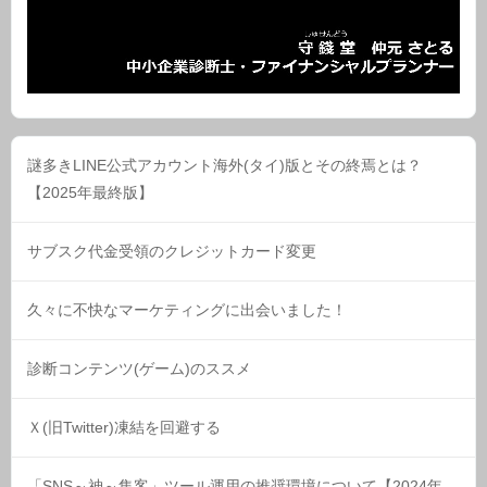
謎多きLINE公式アカウント海外(タイ)版とその終焉とは？
【2025年最終版】
サブスク代金受領のクレジットカード変更
久々に不快なマーケティングに出会いました！
診断コンテンツ(ゲーム)のススメ
Ｘ(旧Twitter)凍結を回避する
「SNS～神～集客」ツール運用の推奨環境について【2024年