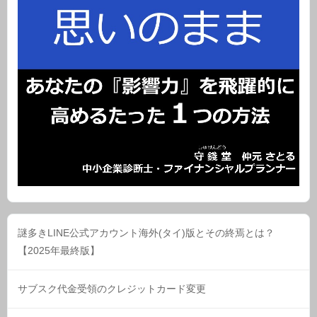
謎多きLINE公式アカウント海外(タイ)版とその終焉とは？
【2025年最終版】
サブスク代金受領のクレジットカード変更