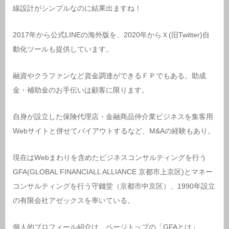
線設計がシンプルなのに結果出ますね！
2017年から公式LINEの海外版を、2020年からＸ(旧Twitter)自
動化ツールも提供しています。
融資やクラファンなど資金調達ができるＦＰでもある。助成
金・補助金のお手伝いは顧客に限ります。
自身が設立した保険代理店・金融商品仲介業ビジネスを集客用
Webサイトと併せてバイアウトするなど、M&Aの経験もあり。
現在はWebまわりを含めたビジネスコンサルティングを行う
GFA(GLOBAL FINANCIALL ALLIANCE 京都市上京区)とマネー
コンサルティングを行う守錢堂（京都市中京区）、1990年設立
の有限会社アゼックスを率いている。
個人的プロフィール紹介は、ページトップの「GFAとは」