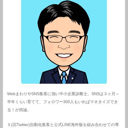
WebまわりやSNS集客に強い中小企業診断士。SNSは３ヶ月～
半年くらい育てて、フォロワー300人もいればマネタイズでき
る！が持論。
Ｘ(旧Twitter)自動化集客と公式LINE海外版を組み合わせての導