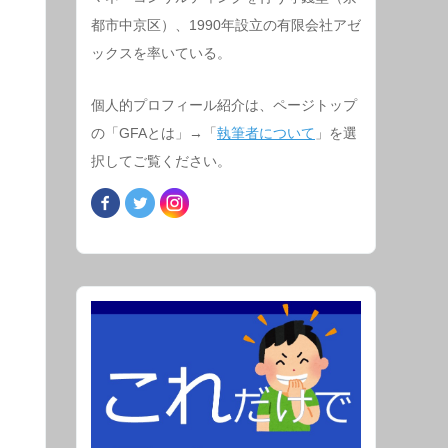
都市中京区）、1990年設立の有限会社アゼ
ックスを率いている。
個人的プロフィール紹介は、ページトップ
の「GFAとは」→「
執筆者について
」を選
択してご覧ください。