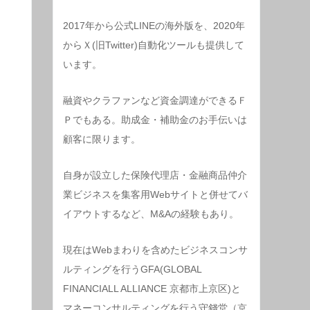
2017年から公式LINEの海外版を、2020年
からＸ(旧Twitter)自動化ツールも提供して
います。
融資やクラファンなど資金調達ができるＦ
Ｐでもある。助成金・補助金のお手伝いは
顧客に限ります。
自身が設立した保険代理店・金融商品仲介
業ビジネスを集客用Webサイトと併せてバ
イアウトするなど、M&Aの経験もあり。
現在はWebまわりを含めたビジネスコンサ
ルティングを行うGFA(GLOBAL
FINANCIALL ALLIANCE 京都市上京区)と
マネーコンサルティングを行う守錢堂（京