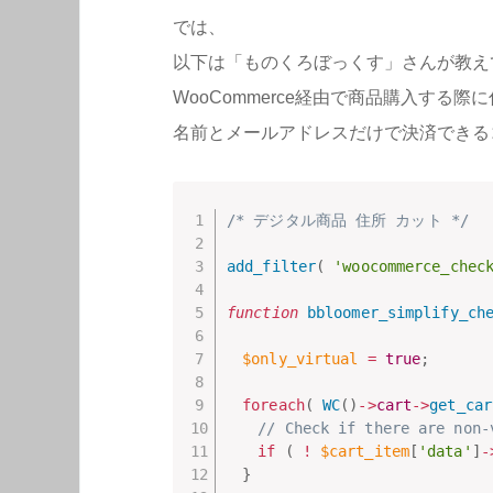
では、
以下は「ものくろぼっくす」さんが教え
WooCommerce経由で商品購入する
名前とメールアドレスだけで決済できる
/* デジタル商品 住所 カット */
add_filter
(
'woocommerce_chec
function
bbloomer_simplify_ch
$only_virtual
=
true
;
foreach
(
WC
(
)
-
>
cart
-
>
get_car
// Check if there are non-
if
(
!
$cart_item
[
'data'
]
-
}