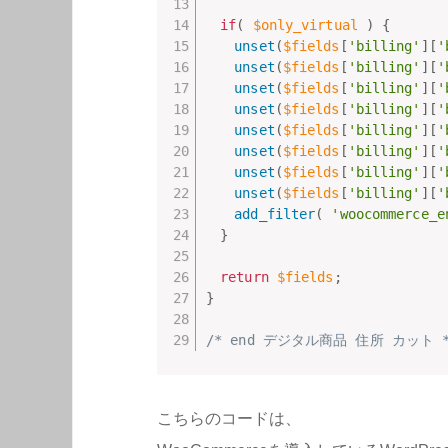
if
(
$only_virtual
)
{
unset
(
$fields
[
'billing'
]
[
'
unset
(
$fields
[
'billing'
]
[
'
unset
(
$fields
[
'billing'
]
[
'
unset
(
$fields
[
'billing'
]
[
'
unset
(
$fields
[
'billing'
]
[
'
unset
(
$fields
[
'billing'
]
[
'
unset
(
$fields
[
'billing'
]
[
'
unset
(
$fields
[
'billing'
]
[
'
add_filter
(
'woocommerce_e
}
return
$fields
;
}
/* end デジタル商品 住所 カット *
こちらのコードは、