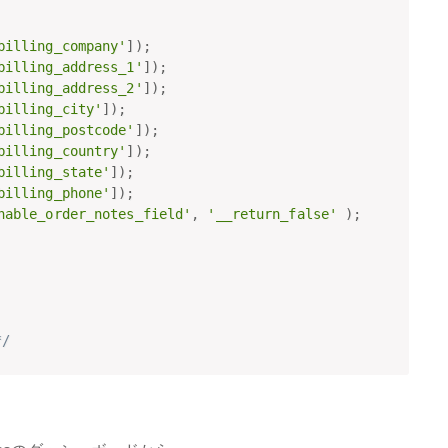
billing_company'
]
)
;
billing_address_1'
]
)
;
billing_address_2'
]
)
;
billing_city'
]
)
;
billing_postcode'
]
)
;
billing_country'
]
)
;
billing_state'
]
)
;
billing_phone'
]
)
;
nable_order_notes_field'
,
'__return_false'
)
;
/