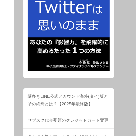
謎多きLINE公式アカウント海外(タイ)版と
その終焉とは？【2025年最終版】
サブスク代金受領のクレジットカード変更