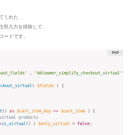
てくれた、
際に住所入力を排除して、
コードです。
kout_fields'
,
'bbloomer_simplify_checkout_virtual'
)
;
eckout_virtual
(
$fields
)
{
t
(
)
as
$cart_item_key
=
>
$cart_item
)
{
virtual products
>
is_virtual
(
)
)
$only_virtual
=
false
;