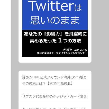
謎多きLINE公式アカウント海外(タイ)版と
その終焉とは？【2025年最終版】
サブスク代金受領のクレジットカード変更