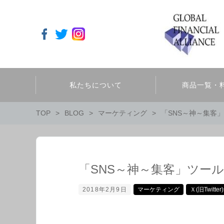
私たちについて
商品一覧・
TOP
BLOG
マーケティング
「SNS～神～集客
「SNS～神～集客」ツー
2018年2月9日
マーケティング
Ｘ(旧Twitte