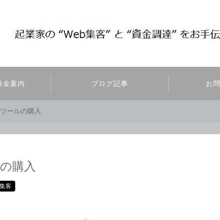
料金案内
ブログ記事
お
」ツールの購入
ルの購入
r)集客