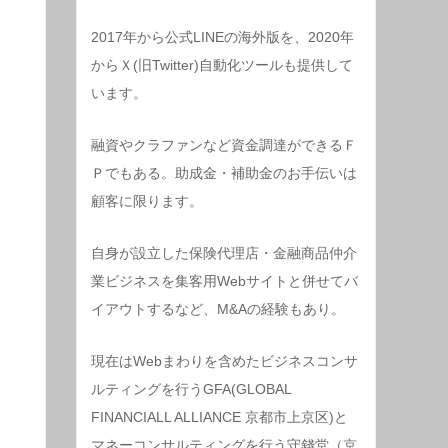
2017年から公式LINEの海外版を、2020年
からＸ(旧Twitter)自動化ツールも提供して
います。
融資やクラファンなど資金調達ができるＦ
Ｐでもある。助成金・補助金のお手伝いは
顧客に限ります。
自身が設立した保険代理店・金融商品仲介
業ビジネスを集客用Webサイトと併せてバ
イアウトするなど、M&Aの経験もあり。
現在はWebまわりを含めたビジネスコンサ
ルティングを行うGFA(GLOBAL
FINANCIALL ALLIANCE 京都市上京区)と
マネーコンサルティングを行う守錢堂（京