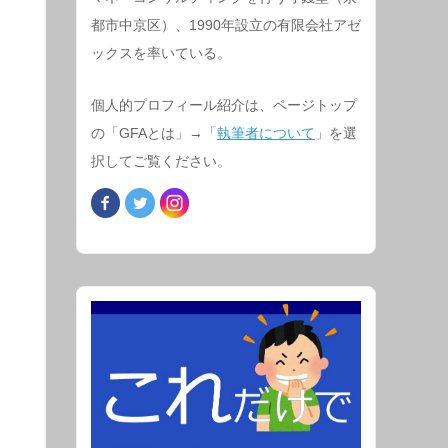
都市中京区）、1990年設立の有限会社アゼ
ックスを率いている。
個人的プロフィール紹介は、ページトップ
の「GFAとは」→「
執筆者について
」を選
択してご覧ください。