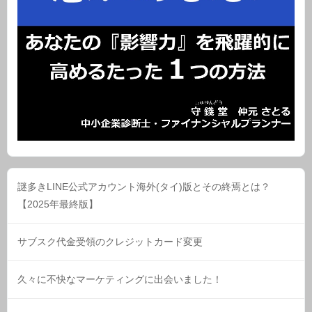
謎多きLINE公式アカウント海外(タイ)版とその終焉とは？
【2025年最終版】
サブスク代金受領のクレジットカード変更
久々に不快なマーケティングに出会いました！