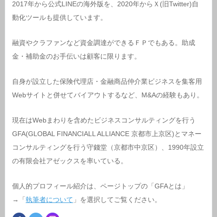
2017年から公式LINEの海外版を、2020年からＸ(旧Twitter)自
動化ツールも提供しています。
融資やクラファンなど資金調達ができるＦＰでもある。助成
金・補助金のお手伝いは顧客に限ります。
自身が設立した保険代理店・金融商品仲介業ビジネスを集客用
Webサイトと併せてバイアウトするなど、M&Aの経験もあり。
現在はWebまわりを含めたビジネスコンサルティングを行う
GFA(GLOBAL FINANCIALL ALLIANCE 京都市上京区)とマネー
コンサルティングを行う守錢堂（京都市中京区）、1990年設立
の有限会社アゼックスを率いている。
個人的プロフィール紹介は、ページトップの「GFAとは」
→「
執筆者について
」を選択してご覧ください。