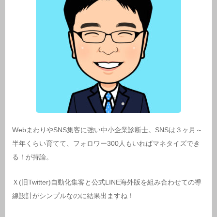
WebまわりやSNS集客に強い中小企業診断士。SNSは３ヶ月～
半年くらい育てて、フォロワー300人もいればマネタイズでき
る！が持論。
Ｘ(旧Twitter)自動化集客と公式LINE海外版を組み合わせての導
線設計がシンプルなのに結果出ますね！