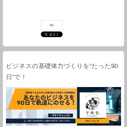
list
ビジネスの基礎体力づくりを“たった90
日”で！