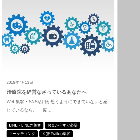
2018年7月13日
治療院を経営なさっているあなたへ
Web集客・SNS活用が思うようにできていないと感
じているなら、 一度…
LINE・LINE@集客
お金が今すぐ必要
マーケティング
Ｘ(旧Twitter)集客