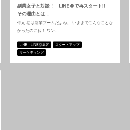
副業女子と対談！ LINE＠で再スタート!!
その理由とは…
仲元 巷は副業ブームだよね。 いままでこんなことな
かったのにね！ ワン…
LINE・LINE@集客
スタートアップ
マーケティング