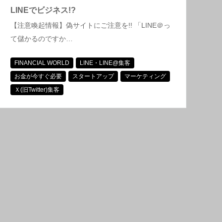
LINEでビジネス!?
【注意喚起情報】偽サイトにご注意を!! 「LINE＠っ
て儲かるのですか…
FINANCIAL WORLD
LINE・LINE@集客
お金が今すぐ必要
スタートアップ
マーケティング
Ｘ(旧Twitter)集客