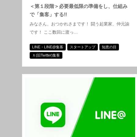
＜第１段階＞必要最低限の準備をし、仕組み
で「集客」する!!
みなさん、おつかれさまです！ 闘う起業家、仲元諭
です！ ここ数回に渡っ…
LINE・LINE@集客
スタートアップ
知恵の目
Ｘ(旧Twitter)集客