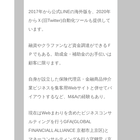
2017年から公式LINEの海外版を、2020年
からＸ(旧Twitter)自動化ツールも提供して
います。
融資やクラファンなど資金調達ができるＦ
Ｐでもある。助成金・補助金のお手伝いは
顧客に限ります。
自身が設立した保険代理店・金融商品仲介
業ビジネスを集客用Webサイトと併せてバ
イアウトするなど、M&Aの経験もあり。
現在はWebまわりを含めたビジネスコンサ
ルティングを行うGFA(GLOBAL
FINANCIALL ALLIANCE 京都市上京区)と
マネーコンサルティングを行う守錢堂（京