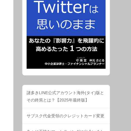
謎多きLINE公式アカウント海外(タイ)版と
その終焉とは？【2025年最終版】
サブスク代金受領のクレジットカード変更