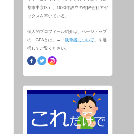
都市中京区）、1990年設立の有限会社アゼ
ックスを率いている。
個人的プロフィール紹介は、ページトップ
の「GFAとは」→「
執筆者について
」を選
択してご覧ください。