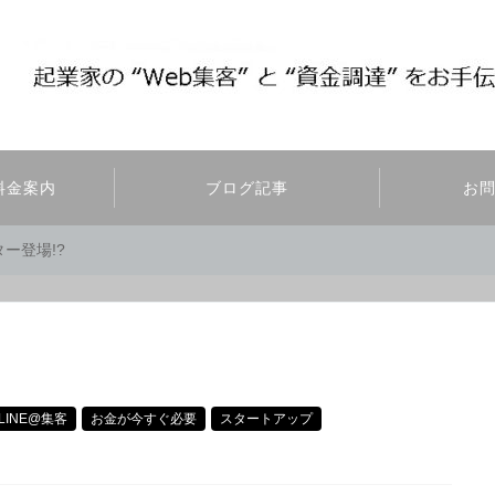
料金案内
ブログ記事
お
ター登場!?
・LINE@集客
お金が今すぐ必要
スタートアップ