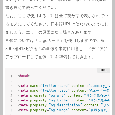
書き換えて使ってください。
なお、ここで使用するURLは全て英数字で表示されてい
るモノにしてください。日本語URLは使わないようにし
ましょう。エラーの原因になる場合があります。
画像については「largeカード」を使用しますので、横
800×縦418ピクセルの画像を事前に用意し、メディアに
アップロードして画像URLを準備しておきます。
<
head
>
<
meta
name
=
”twitter:card”
content
=
”summary_lar
<
meta
name
=
”twitter:site”
content
=
”@ユーザー名（←
<
meta
property
=
”og:url”
content
=
”リンク先Webページ
<
meta
property
=
”og:title”
content
=
”リンク先Webペ
<
meta
property
=
”og:description”
content
=
”リンク
<
meta
property
=
”og:image”
content
=
”表示させたい画像