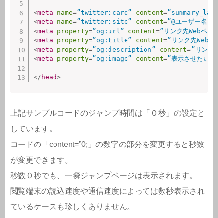
<
meta
name
=
”twitter:card”
content
=
”summary_lar
<
meta
name
=
”twitter:site”
content
=
”@ユーザー名（←
<
meta
property
=
”og:url”
content
=
”リンク先Webページ
<
meta
property
=
”og:title”
content
=
”リンク先Webペ
<
meta
property
=
”og:description”
content
=
”リンク
<
meta
property
=
”og:image”
content
=
”表示させたい画像
</
head
>
上記サンプルコードのジャンプ時間は「０秒」の設定と
しています。
コードの「content=”0;」の数字の部分を変更すると秒数
が変更できます。
秒数０秒でも、一瞬ジャンプページは表示されます。
閲覧端末の読込速度や通信速度によっては数秒表示され
ているケースも珍しくありません。