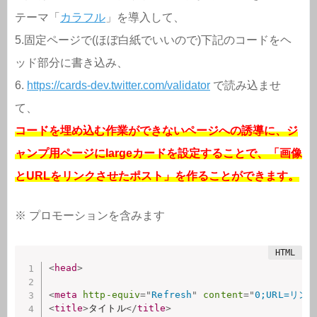
テーマ「
カラフル
」を導入して、
5.固定ページで(ほぼ白紙でいいので)下記のコードをヘ
ッド部分に書き込み、
6.
https://cards-dev.twitter.com/validator
で読み込ませ
て、
コードを埋め込む作業ができないページへの誘導に、ジ
ャンプ用ページにlargeカードを設定することで、「画像
とURLをリンクさせたポスト」を作ることができます。
※ プロモーションを含みます
<
head
>
<
meta
http-equiv
=
"
Refresh
"
content
=
"
0;URL=リン
<
title
>
タイトル
</
title
>