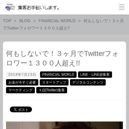
TOP
BLOG
FINANCIAL WORLD
何もしないで！３ヶ月
でTwitterフォロワー１３００人超え!!
何もしないで！３ヶ月でTwitterフォ
ロワー１３００人超え!!
2018年7月23日
FINANCIAL WORLD
LINE・LINE@集客
お金が今すぐ必要
スタートアップ
デジタルコンテンツ
マーケティング
Ｘ(旧Twitter)集客