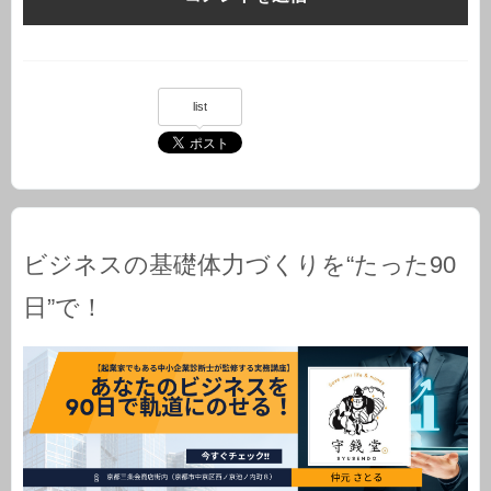
list
ビジネスの基礎体力づくりを“たった90
日”で！