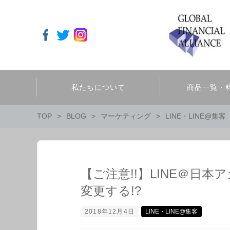
私たちについて
商品一覧・
TOP
BLOG
マーケティング
LINE・LINE@集客
【ご注意!!】LINE＠日本
変更する!?
2018年12月4日
LINE・LINE@集客