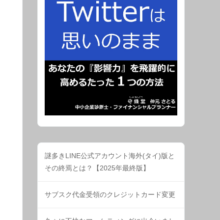
謎多きLINE公式アカウント海外(タイ)版と
その終焉とは？【2025年最終版】
サブスク代金受領のクレジットカード変更