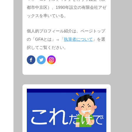
都市中京区）、1990年設立の有限会社アゼ
ックスを率いている。
個人的プロフィール紹介は、ページトップ
の「GFAとは」→「
執筆者について
」を選
択してご覧ください。