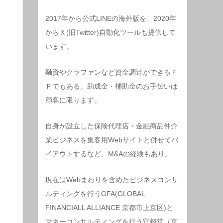
2017年から公式LINEの海外版を、2020年
からＸ(旧Twitter)自動化ツールも提供して
います。
融資やクラファンなど資金調達ができるＦ
Ｐでもある。助成金・補助金のお手伝いは
顧客に限ります。
自身が設立した保険代理店・金融商品仲介
業ビジネスを集客用Webサイトと併せてバ
イアウトするなど、M&Aの経験もあり。
現在はWebまわりを含めたビジネスコンサ
ルティングを行うGFA(GLOBAL
FINANCIALL ALLIANCE 京都市上京区)と
マネーコンサルティングを行う守錢堂（京