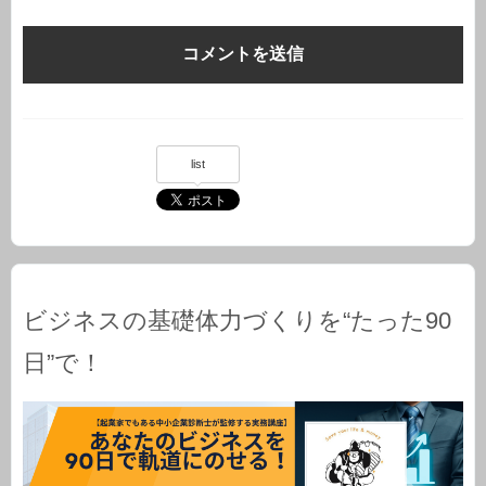
list
ビジネスの基礎体力づくりを“たった90
日”で！