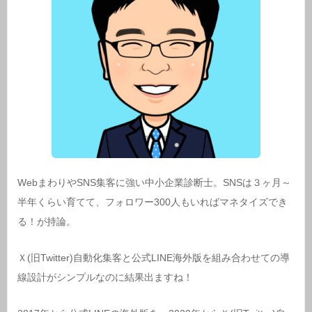
WebまわりやSNS集客に強い中小企業診断士。SNSは３ヶ月～
半年くらい育てて、フォロワー300人もいればマネタイズでき
る！が持論。
Ｘ(旧Twitter)自動化集客と公式LINE海外版を組み合わせての導
線設計がシンプルなのに結果出ますね！