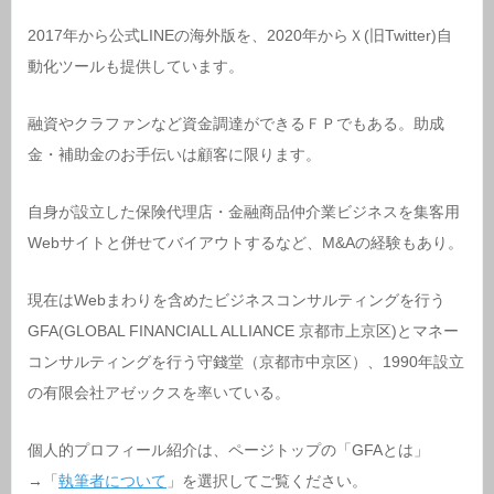
2017年から公式LINEの海外版を、2020年からＸ(旧Twitter)自
動化ツールも提供しています。
融資やクラファンなど資金調達ができるＦＰでもある。助成
金・補助金のお手伝いは顧客に限ります。
自身が設立した保険代理店・金融商品仲介業ビジネスを集客用
Webサイトと併せてバイアウトするなど、M&Aの経験もあり。
現在はWebまわりを含めたビジネスコンサルティングを行う
GFA(GLOBAL FINANCIALL ALLIANCE 京都市上京区)とマネー
コンサルティングを行う守錢堂（京都市中京区）、1990年設立
の有限会社アゼックスを率いている。
個人的プロフィール紹介は、ページトップの「GFAとは」
→「
執筆者について
」を選択してご覧ください。