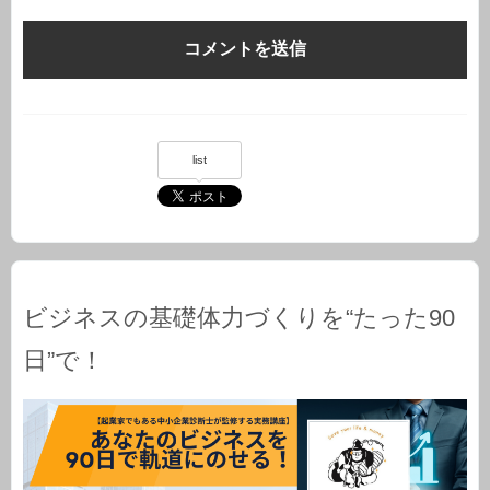
list
ビジネスの基礎体力づくりを“たった90
日”で！