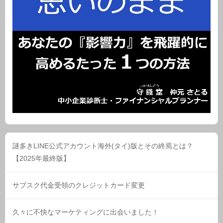
謎多きLINE公式アカウント海外(タイ)版とその終焉とは？
【2025年最終版】
サブスク代金受領のクレジットカード変更
久々に不快なマーケティングに出会いました！