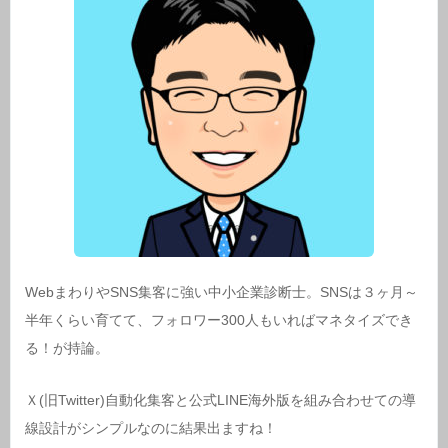
WebまわりやSNS集客に強い中小企業診断士。SNSは３ヶ月～
半年くらい育てて、フォロワー300人もいればマネタイズでき
る！が持論。
Ｘ(旧Twitter)自動化集客と公式LINE海外版を組み合わせての導
線設計がシンプルなのに結果出ますね！