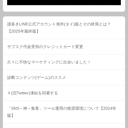
謎多きLINE公式アカウント海外(タイ)版とその終焉とは？
【2025年最終版】
サブスク代金受領のクレジットカード変更
久々に不快なマーケティングに出会いました！
診断コンテンツ(ゲーム)のススメ
Ｘ(旧Twitter)凍結を回避する
「SNS～神～集客」ツール運用の推奨環境について【2024年
版】