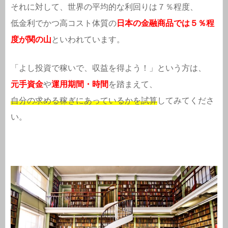
それに対して、世界の平均的な利回りは７％程度、
低金利でかつ高コスト体質の
日本の金融商品では５％程
度が関の山
といわれています。
「よし投資で稼いで、収益を得よう！」という方は、
元手資金
や
運用期間・時間
を踏まえて、
自分の求める稼ぎにあっているかを試算
してみてくださ
い。