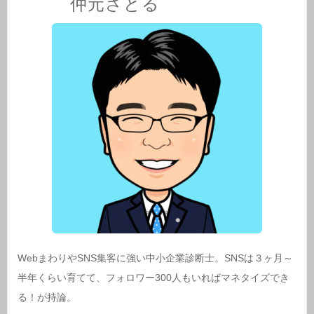
仲元さとる
WebまわりやSNS集客に強い中小企業診断士。SNSは３ヶ月～
半年くらい育てて、フォロワー300人もいればマネタイズでき
る！が持論。