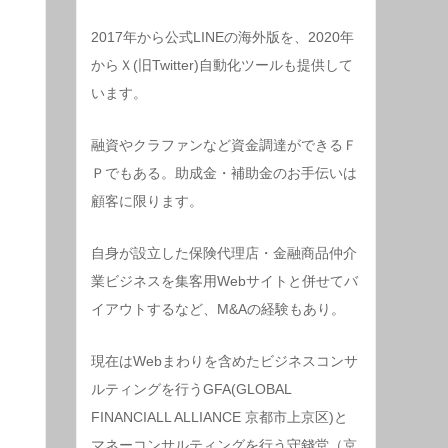
2017年から公式LINEの海外版を、2020年
からＸ(旧Twitter)自動化ツールも提供して
います。
融資やクラファンなど資金調達ができるＦ
Ｐでもある。助成金・補助金のお手伝いは
顧客に限ります。
自身が設立した保険代理店・金融商品仲介
業ビジネスを集客用Webサイトと併せてバ
イアウトするなど、M&Aの経験もあり。
現在はWebまわりを含めたビジネスコンサ
ルティングを行うGFA(GLOBAL
FINANCIALL ALLIANCE 京都市上京区)と
マネーコンサルティングを行う守錢堂（京