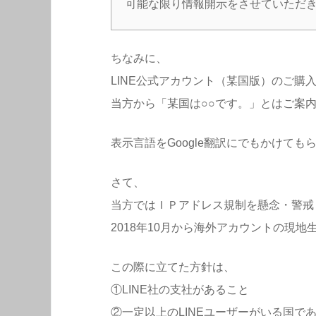
可能な限り情報開示をさせていただ
ちなみに、
LINE公式アカウント（某国版）のご購
当方から「某国は○○です。」とはご案
表示言語をGoogle翻訳にでもかけて
さて、
当方ではＩＰアドレス規制を懸念・警戒
2018年10月から海外アカウントの現
この際に立てた方針は、
①LINE社の支社があること
②一定以上のLINEユーザーがいる国で