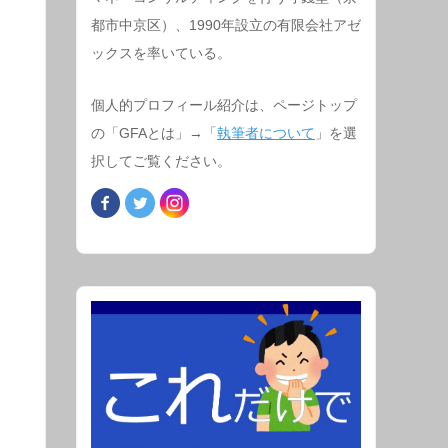
都市中京区）、1990年設立の有限会社アゼ
ックスを率いている。
個人的プロフィール紹介は、ページトップ
の「GFAとは」→「
執筆者について
」を選
択してご覧ください。