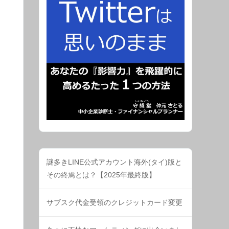
謎多きLINE公式アカウント海外(タイ)版と
その終焉とは？【2025年最終版】
サブスク代金受領のクレジットカード変更