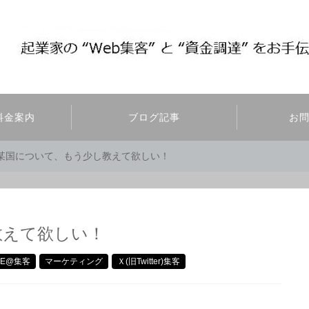
料金案内
ブログ記事
お
某国について、もう少し教えて欲しい！
教えて欲しい！
INE@集客
マーケティング
Ｘ(旧Twitter)集客