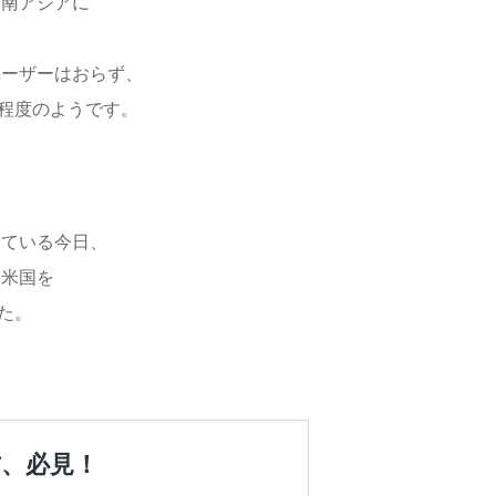
東南アジアに
ユーザーはおらず、
程度のようです。
している今日、
る米国を
た。